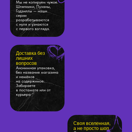
Мы не копируем чужое.
Шляпники, Пузаны,
Годзиллы — наши
серии
разрабатываются
с нуля и узнаются
с первого взгляда.
Доставка без
лишних
вопросов
Анонимная упаковка,
без названия магазина
и намёков
на содержимое.
Забираете
в постамате или от
курьера
Своя вселенная,
а не просто шоп