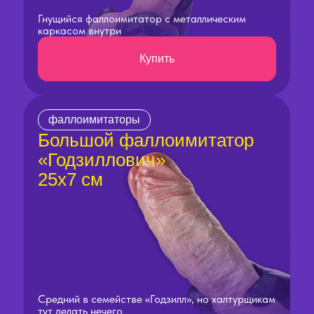
Гнущийся фаллоимитатор с металлическим
каркасом внутри
Купить
фаллоимитаторы
Большой фаллоимитатор
«Годзиллович»
25х7 см
Средний в семействе «Годзилл», но халтурщикам
тут делать нечего