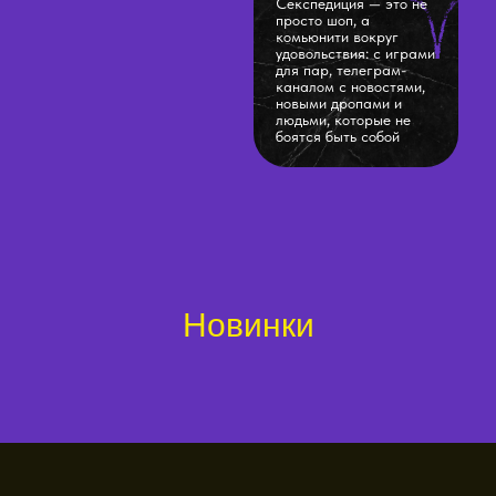
Секспедиция — это не
просто шоп, а
комьюнити вокруг
удовольствия: с играми
для пар, телеграм-
каналом с новостями,
новыми дропами и
людьми, которые не
боятся быть собой
Новинки