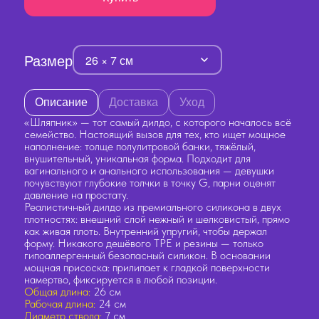
Размер
26 × 7 см
Описание
Доставка
Уход
«Шляпник» — тот самый дилдо, с которого началось всё
семейство. Настоящий вызов для тех, кто ищет мощное
наполнение: толще полулитровой банки, тяжёлый,
внушительный, уникальная форма. Подходит для
вагинального и анального использования — девушки
почувствуют глубокие толчки в точку G, парни оценят
давление на простату.
Реалистичный дилдо из премиального силикона в двух
плотностях: внешний слой нежный и шелковистый, прямо
как живая плоть. Внутренний упругий, чтобы держал
форму. Никакого дешёвого TPE и резины — только
гипоаллергенный безопасный силикон. В основании
мощная присоска: прилипает к гладкой поверхности
намертво, фиксируется в любой позиции.
Общая длина:
26 см
Рабочая длина:
24 см
Диаметр ствола:
7 см