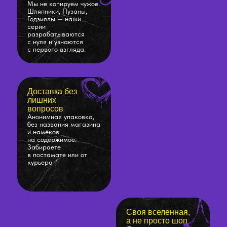
Мы не копируем чужое.
Шляпники, Пузаны,
Годзиллы — наши
серии
разрабатываются
с нуля и узнаются
с первого взгляда.
Доставка без
лишних
вопросов
Анонимная упаковка,
без названия магазина
и намёков
на содержимое.
Забираете
в постамате или от
курьера
Своя вселенная,
а не просто шоп