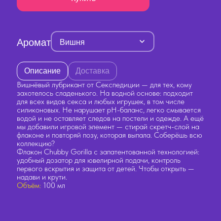
Аромат
Вишня
Описание
Доставка
Вишнёвый лубрикант от Секспедиции — для тех, кому
захотелось сладенького. На водной основе: подходит
для всех видов секса и любых игрушек, в том числе
силиконовых. Не нарушает pH-баланс, легко смывается
водой и не оставляет следов на постели и одежде. А ещё
мы добавили игровой элемент — стирай скретч-слой на
флаконе и повторяй позу, которая выпала. Соберёшь всю
коллекцию?
Флакон Chubby Gorilla с запатентованной технологией:
удобный дозатор для ювелирной подачи, контроль
первого вскрытия и защита от детей. Чтобы открыть —
надави и крути.
Объём:
100 мл