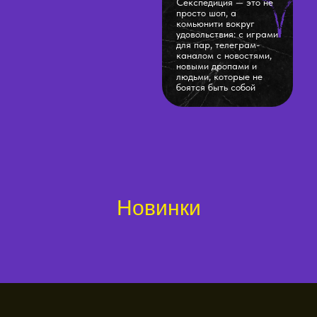
Секспедиция — это не
просто шоп, а
комьюнити вокруг
удовольствия: с играми
для пар, телеграм-
каналом с новостями,
новыми дропами и
людьми, которые не
боятся быть собой
Новинки