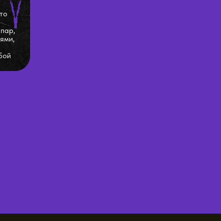
то
 пар,
ями,
бой