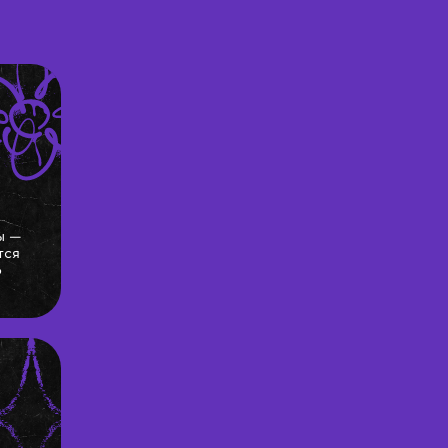
ы —
тся
о