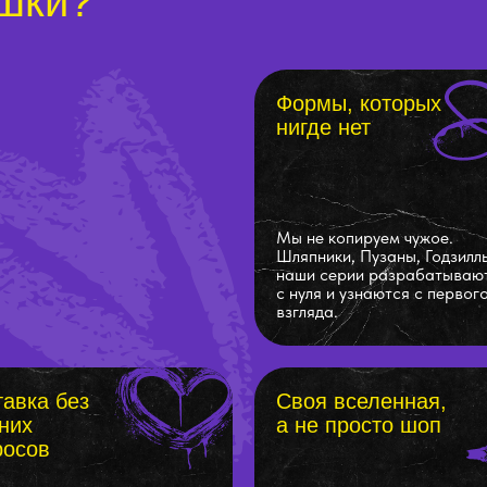
шки?
Формы, которых
нигде нет
Мы не копируем чужое.
Шляпники, Пузаны, Годзилл
наши серии разрабатываю
с нуля и узнаются с первог
взгляда.
авка без
Своя вселенная,
них
а не просто шоп
росов