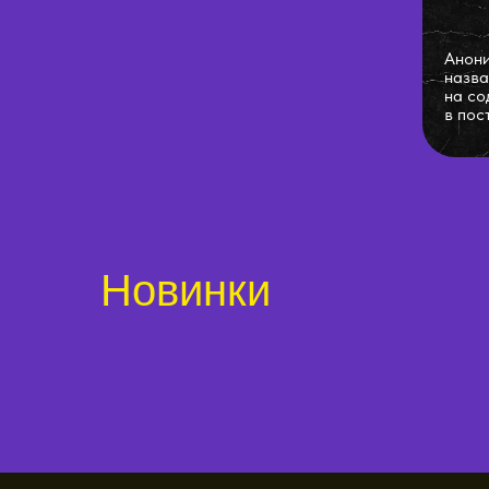
Анони
назва
на со
в пос
Новинки