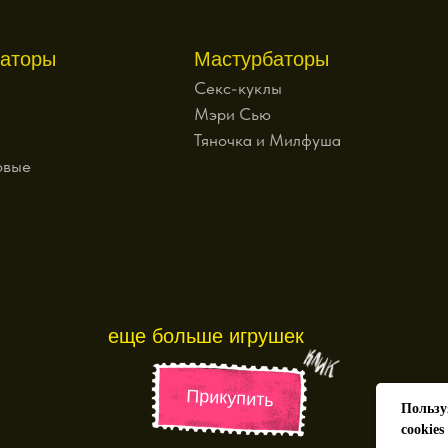
аторы
Мастурбаторы
Секс-куклы
Мэри Сью
Тяночка и Милфуша
овые
еще больше игрушек
Прикупить
Пользу
cookies