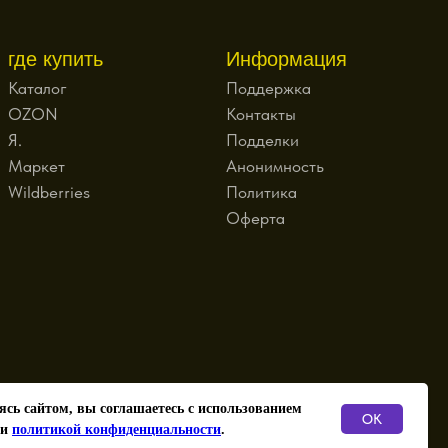
где купить
Информация
Каталог
Поддержка
OZON
Контакты
Я.
Подделки
Маркет
Анонимность
Wildberries
Политика
Оферта
ИП Зайцев О.О.
ясь сайтом, вы соглашаетесь с использованием
ОГРНИП
OK
 и
политикой конфиденциальности
.
317774600155903