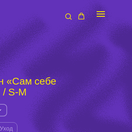
н «Сам себе
 / S-M
Уход