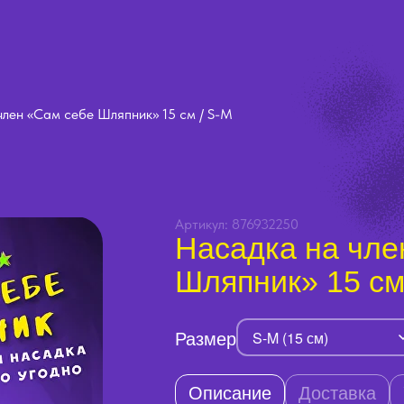
член «Сам себе Шляпник» 15 см / S-M
Артикул: 876932250
Насадка на чле
Шляпник» 15 см
Размер
S-M (15 см)
Описание
Доставка