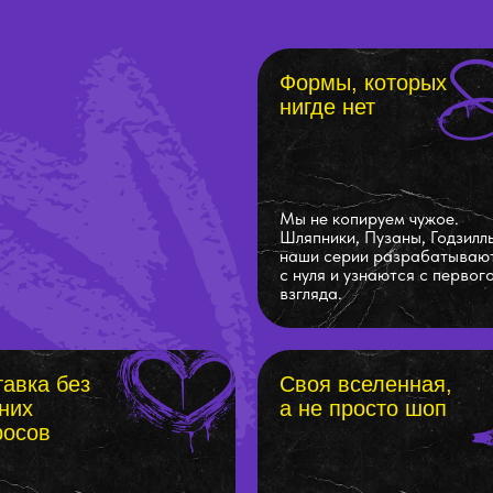
Формы, которых
нигде нет
Мы не копируем чужое.
Шляпники, Пузаны, Годзилл
наши серии разрабатываю
с нуля и узнаются с первог
взгляда.
авка без
Своя вселенная,
них
а не просто шоп
росов