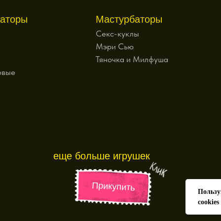
аторы
Мастурбаторы
Секс-куклы
Мэри Сью
Тяночка и Милфуша
овые
еще больше игрушек
Прикупить
Пользу
cookies