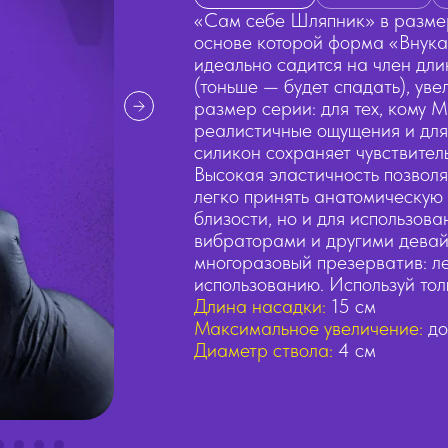
«Сам себе Шляпник» в размер
основе которой форма «Внука
идеально садится на член дли
(тоньше — будет спадать), ув
размер серии: для тех, кому M
реалистичные ощущения и для 
силикон сохраняет чувствител
Высокая эластичность позвол
легко принять анатомическую 
близости, но и для использов
вибраторами и другими девай
многоразовый презерватив: ле
использованию. Используй тол
Длина насадки:
15 см
Максимальное увеличение:
до
Диаметр ствола:
4 см