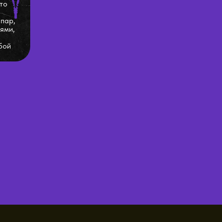
то
 пар,
ями,
бой