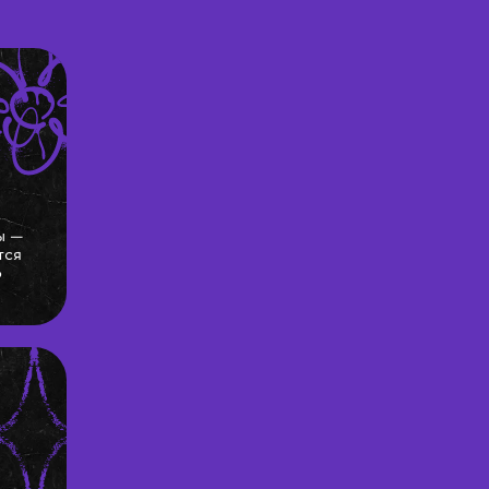
ы —
тся
о