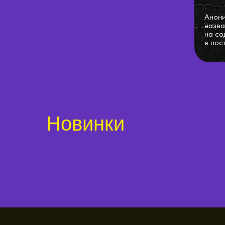
Анони
назва
на со
в пос
Новинки