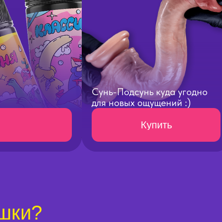
Сунь-Подсунь куда угодно
для новых ощущений :)
Купить
шки?