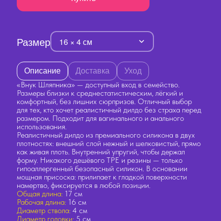
Размер
16 × 4 см
Описание
Доставка
Уход
«Внук Шляпника» — доступный вход в семейство.
Размеры близки к среднестатистическим, лёгкий и
комфортный, без лишних сюрпризов. Отличный выбор
для тех, кто хочет реалистичный дилдо без страха перед
размером. Подходит для вагинального и анального
использования.
Реалистичный дилдо из премиального силикона в двух
плотностях: внешний слой нежный и шелковистый, прямо
как живая плоть. Внутренний упругий, чтобы держал
форму. Никакого дешёвого TPE и резины — только
гипоаллергенный безопасный силикон. В основании
мощная присоска: прилипает к гладкой поверхности
намертво, фиксируется в любой позиции.
Общая длина:
17 см
Рабочая длина:
16 см
Диаметр ствола:
4 см
Диаметр головки:
5 см