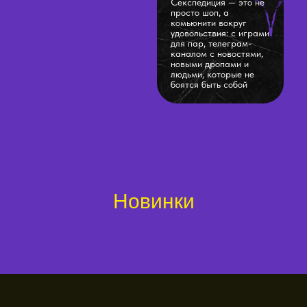
Секспедиция — это не
просто шоп, а
комьюнити вокруг
удовольствия: с играми
для пар, телеграм-
каналом с новостями,
новыми дропами и
людьми, которые не
боятся быть собой
Новинки