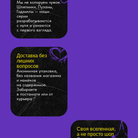
Мы не копируем чужое.
Шляпники, Пузаны,
Годзиллы — наши
серии
разрабатываются
с нуля и узнаются
с первого взгляда.
Доставка без
лишних
вопросов
Анонимная упаковка,
без названия магазина
и намёков
на содержимое.
Забираете
в постамате или от
курьера
Своя вселенная,
а не просто шоп