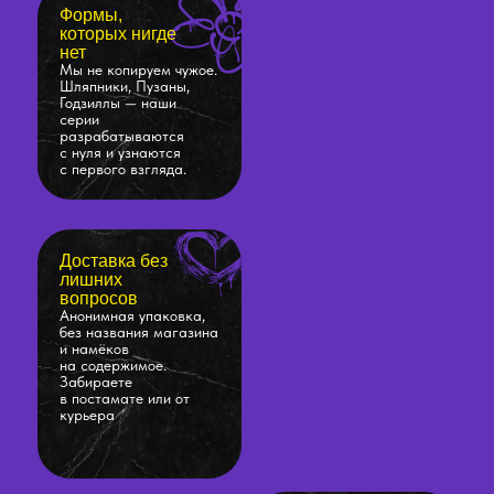
Формы,
которых нигде
нет
Мы не копируем чужое.
Шляпники, Пузаны,
Годзиллы — наши
серии
разрабатываются
с нуля и узнаются
с первого взгляда.
Доставка без
лишних
вопросов
Анонимная упаковка,
без названия магазина
и намёков
на содержимое.
Забираете
в постамате или от
курьера