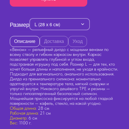
Размер
L (28 х 6 см)
Описание
Доставка
Уход
«Веном» — рельефный дилдо с мощными венами по
всему стволу и гибким каркасом внутри. Каркас
позволяет управлять глубиной и углом входа,
подстраивая игрушку под себя. Размер L — для тех, кто
хочет больше длины и наполнения, не уходя в крайности.
Подходит для вагинального, анального использования.
Дилдо из премиального силикона: моментально
адаптируется к температуре тела, мягкий снаружи и
упругий внутри. Никакого дешёвого TPE и резины —
только гипоаллергенный безопасный силикон.
Мощнейшая присоска фиксируется на любой гладкой
поверхности — кафель, стекло, на какой угодно.
Общая длина:
28 см
Рабочая длина:
21 см
Диаметр:
6 см
Вес:
1100 г.