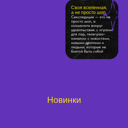
Своя вселенная,
а не просто шоп
Секспедиция — это не
просто шоп, а
комьюнити вокруг
удовольствия: с играми
для пар, телеграм-
каналом с новостями,
новыми дропами и
людьми, которые не
боятся быть собой
Новинки