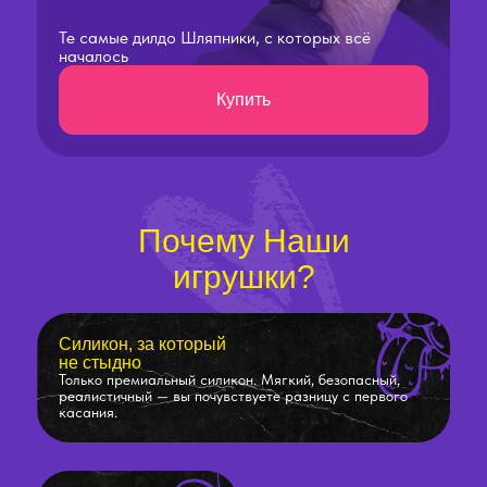
Те самые дилдо Шляпники, с которых всё
началось
Купить
Почему Наши
игрушки?
Силикон, за который
не стыдно
Только премиальный силикон. Мягкий, безопасный,
реалистичный — вы почувствуете разницу с первого
касания.