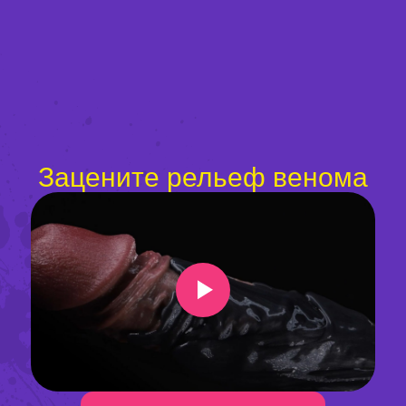
Зацените рельеф венома