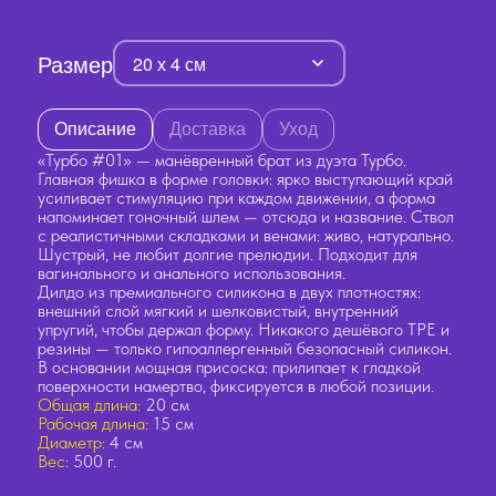
Размер
20 х 4 см
Описание
Доставка
Уход
«Турбо #01» — манёвренный брат из дуэта Турбо.
Главная фишка в форме головки: ярко выступающий край
усиливает стимуляцию при каждом движении, а форма
напоминает гоночный шлем — отсюда и название. Ствол
с реалистичными складками и венами: живо, натурально.
Шустрый, не любит долгие прелюдии. Подходит для
вагинального и анального использования.
Дилдо из премиального силикона в двух плотностях:
внешний слой мягкий и шелковистый, внутренний
упругий, чтобы держал форму. Никакого дешёвого TPE и
резины — только гипоаллергенный безопасный силикон.
В основании мощная присоска: прилипает к гладкой
поверхности намертво, фиксируется в любой позиции.
Общая длина:
20 см
Рабочая длина:
15 см
Диаметр:
4 см
Вес:
500 г.