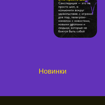
Секспедиция — это не
просто шоп, а
комьюнити вокруг
удовольствия: с играми
для пар, телеграм-
каналом с новостями,
новыми дропами и
людьми, которые не
боятся быть собой
Новинки