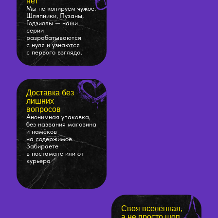
нет
Мы не копируем чужое.
Шляпники, Пузаны,
Годзиллы — наши
серии
разрабатываются
с нуля и узнаются
с первого взгляда.
Доставка без
лишних
вопросов
Анонимная упаковка,
без названия магазина
и намёков
на содержимое.
Забираете
в постамате или от
курьера
Своя вселенная,
а не просто шоп