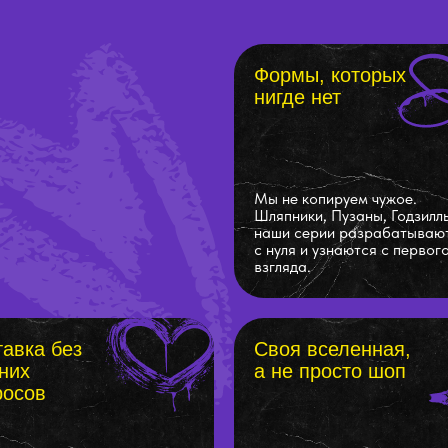
Формы, которых
нигде нет
Мы не копируем чужое.
Шляпники, Пузаны, Годзилл
наши серии разрабатываю
с нуля и узнаются с первог
взгляда.
авка без
Своя вселенная,
них
а не просто шоп
росов