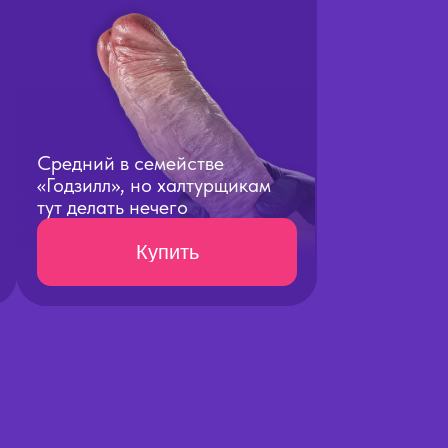
Средний в семействе
«Годзилл», но халтурщикам
тут делать нечего
Купить