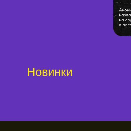
Анони
назва
на со
в пос
Новинки