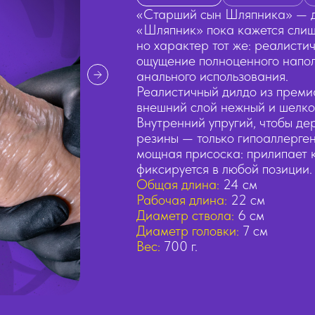
«Старший сын Шляпника» — для
«Шляпник» пока кажется слиш
но характер тот же: реалисти
ощущение полноценного напол
анального использования.
Реалистичный дилдо из премиа
внешний слой нежный и шелков
Внутренний упругий, чтобы де
резины — только гипоаллерге
мощная присоска: прилипает к
фиксируется в любой позиции.
Общая длина:
24 см
Рабочая длина:
22 см
Диаметр ствола:
6 см
Диаметр головки:
7 см
Вес:
700 г.