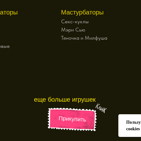
аторы
Мастурбаторы
Секс-куклы
Мэри Сью
Тяночка и Милфуша
овые
еще больше игрушек
Прикупить
Пользу
cookies