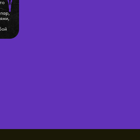
то
 пар,
ями,
бой