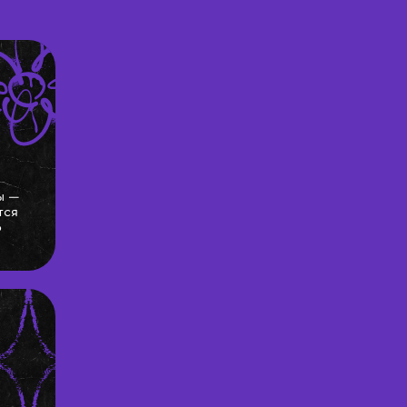
ы —
тся
о