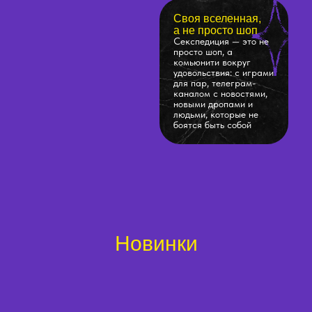
Своя вселенная,
а не просто шоп
Секспедиция — это не
просто шоп, а
комьюнити вокруг
удовольствия: с играми
для пар, телеграм-
каналом с новостями,
новыми дропами и
людьми, которые не
боятся быть собой
Новинки