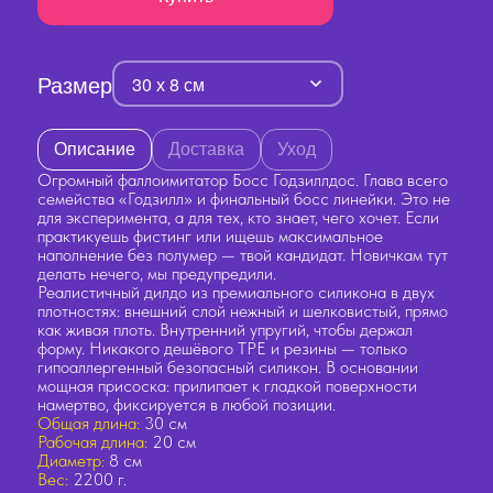
Размер
30 х 8 см
Описание
Доставка
Уход
Огромный фаллоимитатор Босс Годзиллдос. Глава всего
семейства «Годзилл» и финальный босс линейки. Это не
для эксперимента, а для тех, кто знает, чего хочет. Если
практикуешь фистинг или ищешь максимальное
наполнение без полумер — твой кандидат. Новичкам тут
делать нечего, мы предупредили.
Реалистичный дилдо из премиального силикона в двух
плотностях: внешний слой нежный и шелковистый, прямо
как живая плоть. Внутренний упругий, чтобы держал
форму. Никакого дешёвого TPE и резины — только
гипоаллергенный безопасный силикон. В основании
мощная присоска: прилипает к гладкой поверхности
намертво, фиксируется в любой позиции.
Общая длина:
30 см
Рабочая длина:
20 см
Диаметр:
8 см
Вес:
2200 г.