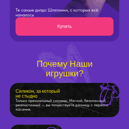
Те самые дилдо Шляпники, с которых всё
началось
Купить
Почему Наши
игрушки?
Силикон, за который
не стыдно
Только премиальный силикон. Мягкий, безопасный,
реалистичный — вы почувствуете разницу с первого
касания.