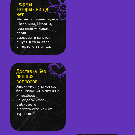
Формы,
которых нигде
нет
Мы не копируем чужое.
Шляпники, Пузаны,
Годзиллы — наши
серии
разрабатываются
с нуля и узнаются
с первого взгляда.
Доставка без
лишних
вопросов
Анонимная упаковка,
без названия магазина
и намёков
на содержимое.
Забираете
в постамате или от
курьера